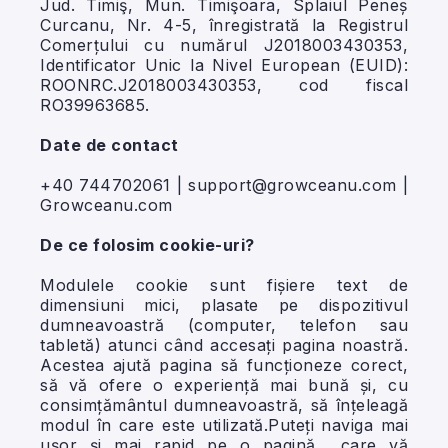
Jud. Timiş, Mun. Timişoara, Splaiul Peneș
Curcanu, Nr. 4-5, înregistrată la Registrul
Comerțului cu numărul J2018003430353,
Identificator Unic la Nivel European (EUID):
ROONRC.J2018003430353, cod fiscal
RO39963685.
Date de contact
+40 744702061 |
support@growceanu.com
|
Growceanu.com
De ce folosim cookie-uri?
Modulele cookie sunt fișiere text de
dimensiuni mici, plasate pe dispozitivul
dumneavoastră (computer, telefon sau
tabletă) atunci când accesați pagina noastră.
Acestea ajută pagina să funcționeze corect,
să vă ofere o experiență mai bună și, cu
consimțământul dumneavoastră, să înțeleagă
modul în care este utilizată.Puteți naviga mai
ușor și mai rapid pe o pagină care vă